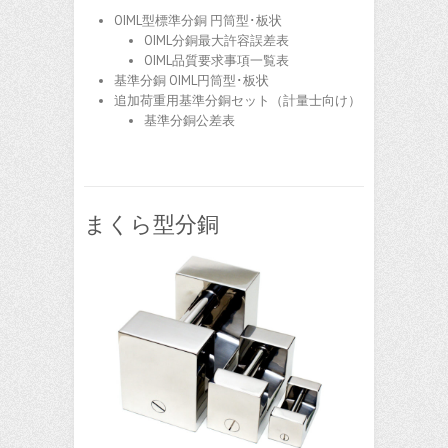
OIML型標準分銅 円筒型･板状
OIML分銅最大許容誤差表
OIML品質要求事項一覧表
基準分銅 OIML円筒型･板状
追加荷重用基準分銅セット（計量士向け）
基準分銅公差表
まくら型分銅