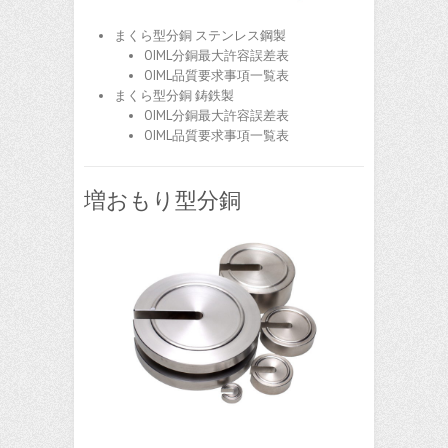
まくら型分銅 ステンレス鋼製
OIML分銅最大許容誤差表
OIML品質要求事項一覧表
まくら型分銅 鋳鉄製
OIML分銅最大許容誤差表
OIML品質要求事項一覧表
増おもり型分銅