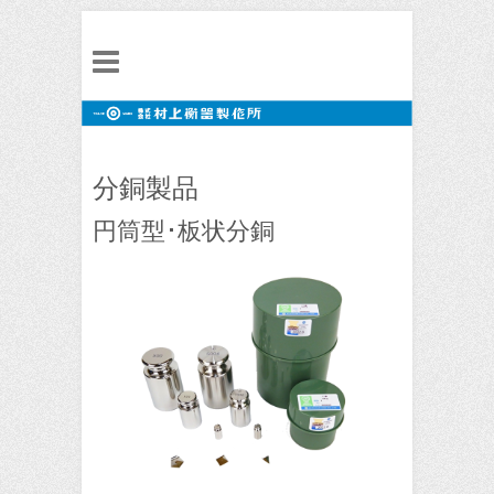
分銅製品
円筒型･板状分銅