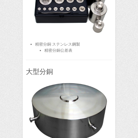
精密分銅 ステンレス鋼製
精密分銅公差表
大型分銅