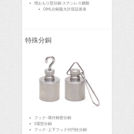
増おもり型分銅 ステンレス鋼製
OIML分銅最大許容誤差表
特殊分銅
フック･環付精密分銅
S環型分銅
フック･上下フック付円柱分銅