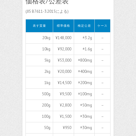
価格表/公差表
(JIS B7611-3:2015による)
表す質量
標準価格
検定公差
ケース
20kg
¥148,000
±3.2g
－
10kg
¥92,000
±1.6g
－
5kg
¥53,000
±800mg
－
2kg
¥20,000
±400mg
－
1kg
¥14,500
±200mg
－
500g
¥9,500
±100mg
－
200g
¥2,800
±50mg
－
100g
¥1,500
±30mg
－
50g
¥950
±30mg
－