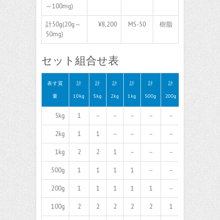
～100mg)
計50g(20g～
¥8,200
MS-50
樹脂
50mg)
セット組合せ表
表す質
計
計
計
計
計
計
計
計
量
10kg
5kg
2kg
1kg
500g
200g
100g
50g
5kg
1
－
－
－
－
－
－
－
2kg
1
1
－
－
－
－
－
－
1kg
2
2
1
－
－
－
－
－
500g
1
1
1
1
－
－
－
－
200g
1
1
1
1
1
－
－
－
100g
2
2
2
2
2
1
－
－