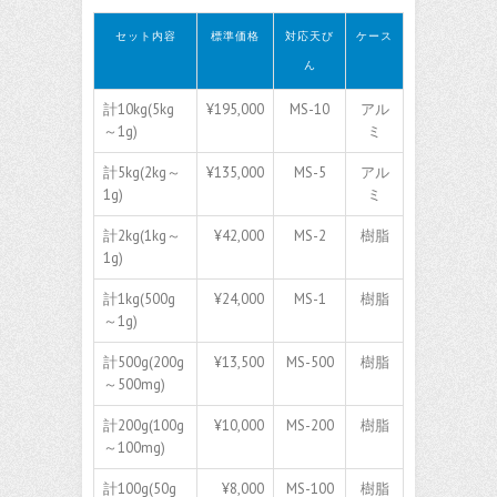
セット内容
標準価格
対応天び
ケース
ん
計10kg(5kg
¥195,000
MS-10
アル
～1g)
ミ
計5kg(2kg～
¥135,000
MS-5
アル
1g)
ミ
計2kg(1kg～
¥42,000
MS-2
樹脂
1g)
計1kg(500g
¥24,000
MS-1
樹脂
～1g)
計500g(200g
¥13,500
MS-500
樹脂
～500mg)
計200g(100g
¥10,000
MS-200
樹脂
～100mg)
計100g(50g
¥8,000
MS-100
樹脂