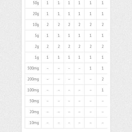
50g
1
1
1
1
1
1
1
－
20g
1
1
1
1
1
1
1
1
10g
2
2
2
2
2
2
2
2
5g
1
1
1
1
1
1
1
1
2g
2
2
2
2
2
2
2
2
1g
1
1
1
1
1
1
1
1
500mg
－
－
－
－
1
1
1
1
200mg
－
－
－
－
－
2
2
2
100mg
－
－
－
－
－
1
1
1
50mg
－
－
－
－
－
－
－
1
20mg
－
－
－
－
－
－
－
－
10mg
－
－
－
－
－
－
－
－