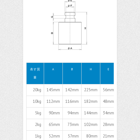
表す質
A
B
H
E
F
量
20kg
145mm
142mm
225mm
56mm
40mm
2
10kg
112mm
116mm
182mm
48mm
36mm
2
5kg
90mm
94mm
144mm
34mm
25mm
1
2kg
65mm
73mm
102mm
28mm
24mm
1kg
52mm
57mm
80mm
21mm
17mm