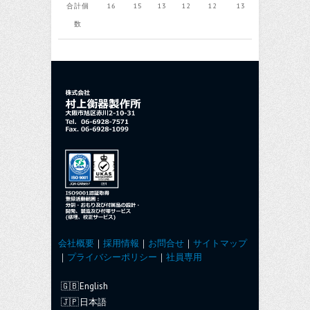
合計個
16
15
13
12
12
13
12
12
数
会社概要
｜
採用情報
｜
お問合せ
｜
サイトマップ
｜
プライバシーポリシー
｜
社員専用
English
日本語