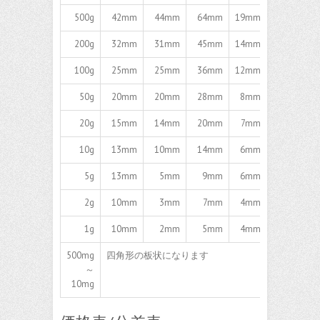
500g
42mm
44mm
64mm
19mm
16mm
200g
32mm
31mm
45mm
14mm
11mm
100g
25mm
25mm
36mm
12mm
10mm
50g
20mm
20mm
28mm
8mm
7mm
20g
15mm
14mm
20mm
7mm
5mm
10g
13mm
10mm
14mm
6mm
5mm
5g
13mm
5mm
9mm
6mm
5mm
2g
10mm
3mm
7mm
4mm
4mm
1g
10mm
2mm
5mm
4mm
4mm
500mg
四角形の板状になります
～
10mg