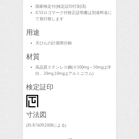
国家検定付(検定証印打刻済)
JCSSロゴマーク付校正証明書は別途料金に
て発行致します
用途
天びんの計測用分銅
材質
高品質ステンレス鋼(※500mg～50mgは洋
白、20mg,10mgはアルミニウム)
検定証印
寸法図
(JIS B7609:2008による)